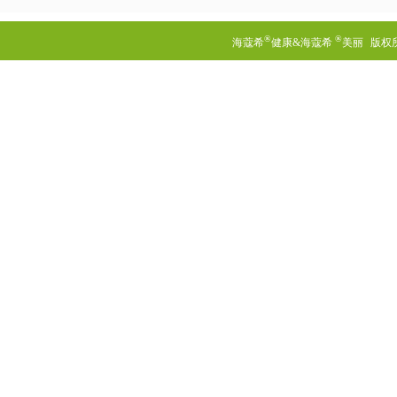
®
®
海蔻希
健康&海蔻希
美丽
版权所