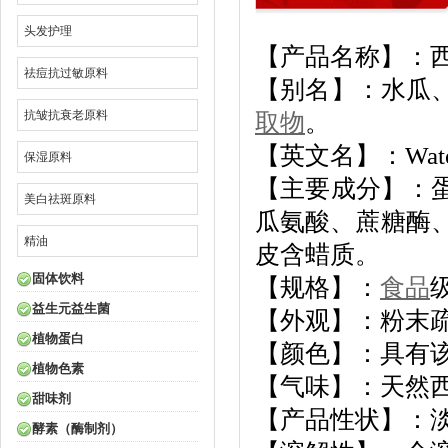
头发护理
【产品名称】：
祛痘抗过敏原料
【别名】：水瓜
抗皱抗衰老原料
取物
。
【英文名】：Waterm
保湿原料
【主要成分】：
美白祛斑原料
瓜氨酸、蔗糖酶
精油
皮含蜡质。
固体饮料
【规格】：
食品
益生元益生菌
【外观】：粉末
植物蛋白
【颜色】：具有
植物色素
【气味】：天然
甜味剂
【产品性状】：淡
酵素（酶制剂）