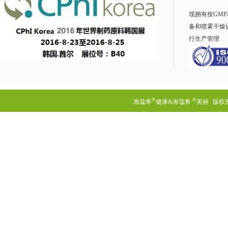
现拥有按GM
备和喷雾干燥
行生产管理
®
®
海蔻希
健康&海蔻希
美丽
版权所