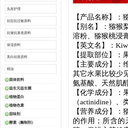
头发护理
【产品名称】：
祛痘抗过敏原料
【别名】：猕猴
抗皱抗衰老原料
溶粉、猕猴桃浸
【英文名】：Kiwi fr
保湿原料
【提取部位】：
美白祛斑原料
【主要成分】：
精油
其它水果比较少
固体饮料
氨基酸、天然肌
益生元益生菌
【化学成分】：
植物蛋白
（actinidine）
植物色素
【营养成分】：
甜味剂
的作用；所含的
酵素（酶制剂）