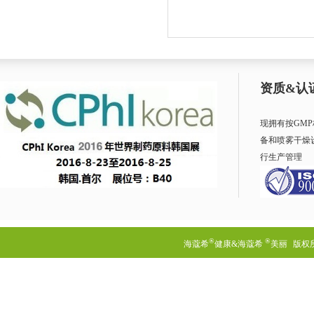
资质&认
现拥有按GM
备和喷雾干燥
行生产管理
®
®
海蔻希
健康&海蔻希
美丽
版权所