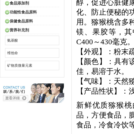
醇，促进心脏健
食品添加剂
化、防止便秘的
功能性食品原料
用。猕猴桃含多
保健食品原料
镁、果胶等，其
营养补充剂
C400～430毫克
氨基酸
【外观】：粉末
维他命
【颜色】：具有
矿物质微量元素
佳，易溶于水。
【气味】：天然
【产品性状】：浅
新鲜优质猕猴桃
品，方便食品，
食品，冷食冷饮